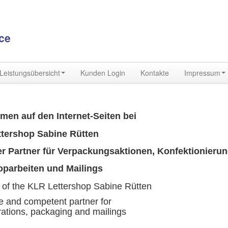
ce
Leistungsübersicht
Kunden Login
Kontakte
Impressum
men auf den Internet-Seiten bei
tershop Sabine Rütten
rtner für Verpackungsaktionen, Konfektionierun
oparbeiten und Mailings
of the KLR Lettershop Sabine Rütten
e
and
competent
partner
for
ations
,
packaging and
mailings