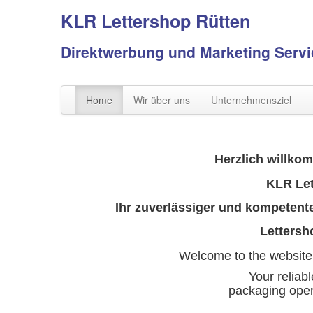
KLR Lettershop Rütten
Direktwerbung und Marketing Servi
Home
Wir über uns
Unternehmensziel
Herzlich willkom
KLR Let
Ihr zuverlässiger und kompetenter Pa
Lettersh
Welcome to
the
website
Your
reliabl
packaging
oper