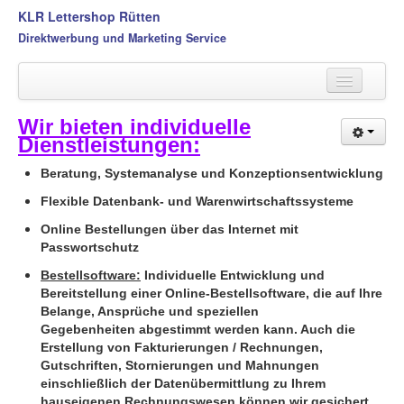
KLR Lettershop Rütten
Direktwerbung und Marketing Service
Home
Wir bieten individuelle
Dienstleistungen:
Wir über uns
Beratung, Systemanalyse und Konzeptionsentwicklung
Unternehmensziel
Flexible Datenbank- und Warenwirtschaftssysteme
Leistungsübersicht
Online Bestellungen über das Internet mit
Passwortschutz
Mailings
Bestellsoftware:
Individuelle Entwicklung und
Postservice
Bereitstellung einer Online-Bestellsoftware, die auf Ihre
Belange, Ansprüche und speziellen
Fulfillment
Gegebenheiten abgestimmt werden kann. Auch die
Erstellung von Fakturierungen / Rechnungen,
Druck-Service
Gutschriften, Stornierungen und Mahnungen
einschließlich der Datenübermittlung zu Ihrem
Lettershop
hauseigenen Rechnungswesen können wir gesichert