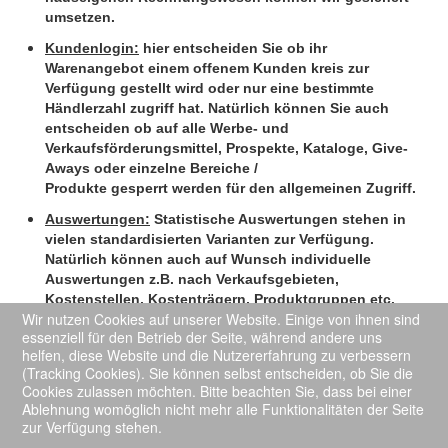
umsetzen.
Meeting- und Messeservice
Kundenlogin:
hier entscheiden Sie ob ihr
Warenangebot einem offenem Kunden kreis zur
EDV-Service
Verfügung gestellt wird oder nur eine bestimmte
Händlerzahl zugriff hat. Natürlich können Sie auch
Warehousing
entscheiden ob auf alle Werbe- und
Verkaufsförderungsmittel, Prospekte, Kataloge, Give-
Werbung
Aways oder einzelne Bereiche /
Produkte gesperrt werden für den allgemeinen Zugriff.
Shopverwaltungen
Auswertungen:
Statistische Auswertungen
stehen in
Kunden Login
vielen standardisierten Varianten zur Verfügung.
Natürlich können auch auf Wunsch individuelle
Kontakte
Auswertungen z.B. nach Verkaufsgebieten,
Kostenstellen, Kostenträgern, Produktgruppen etc.
Impressum
Wir nutzen Cookies auf unserer Website. Einige von ihnen sind
stets kurzfristig zum Abruf bereitgestellt werden. Sie
essenziell für den Betrieb der Seite, während andere uns
können diese Auswertungen selbst verwalten und den
Datenschutzerklärung
helfen, diese Website und die Nutzererfahrung zu verbessern
Betrachtungszeitraum - ob nun tages-, wochen-,
(Tracking Cookies). Sie können selbst entscheiden, ob Sie die
monatsspezifisch oder freigewählt - selber festlegen.
Cookies zulassen möchten. Bitte beachten Sie, dass bei einer
Ablehnung womöglich nicht mehr alle Funktionalitäten der Seite
zur Verfügung stehen.