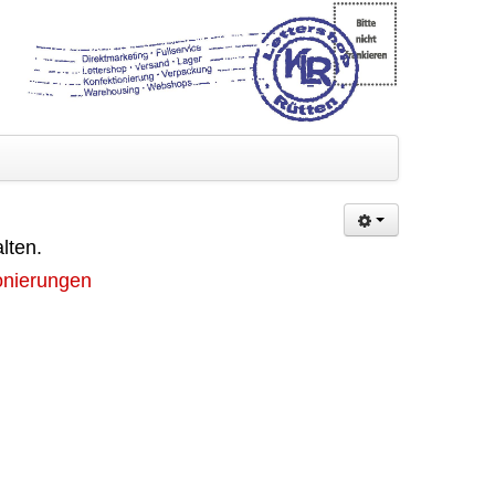
lten.
onierungen